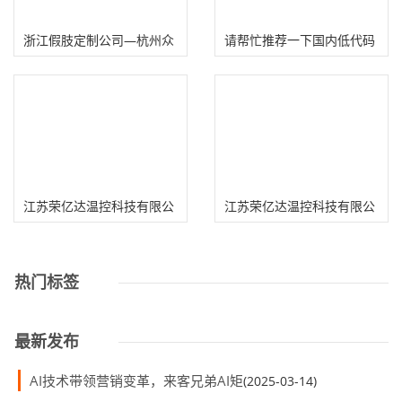
浙江假肢定制公司—杭州众
请帮忙推荐一下国内低代码
康康复辅具有
产品哪个好？
江苏荣亿达温控科技有限公
江苏荣亿达温控科技有限公
司生产的冷水
司生产的冷水
热门标签
最新发布
AI技术带领营销变革，来客兄弟AI矩
(2025-03-14)