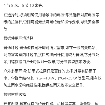
4 节 8 米、5 节 10 米等.
在选择时,必须明确使用场景中的电压情况,选择对应电压等
级的拉闸杆,否则可能无法满足绝缘和操作要求,导致安全事
故.
根据使用环境选择
普通环境:普通型拉闸杆即可满足需求,如在一般的变电站、
配电室等室内环境中,接口式拉闸杆使用较为普遍,它分节处
采用螺旋接口,*长可做到十数米,可分节装袋携带方便.
户外多雨环境: 防雨式拉闸杆是更好的选择,其带有防雨子
串、伞群等结构,如 JYG-F-10KV、JYG-F-35KV 等型号,能有效
防止雨水影响绝缘性能,确保在雨天也能安全操作.
根据材质选择
环氧树脂:具有优良的绝缘性能、机械强度高、重量轻、防