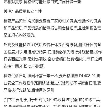
艺相对复杂,价格也可能比接口式拉闸杆贵一些.
关注产品质量和安全性
检查产品资质:购买前要查看厂家的相关资质,包括公司资质
和产品资质,产品资质如检测报告和合格证等,且检测报告需
是正规机构颁发的.
外观及性能检查:到货后查看杆体是否有破裂,测试杆体的坚
固程度,杆头连接是否结实;使用前必须先进行外观检查,操作
杆表面应光滑,无划伤裂纹,空心管端口处有堵封头,节杆之间
连接牢固,不松动,不脱落.
检查试验日期:拉闸杆需一年一检,要严格按照 DL408-91 电
业安全工作规程作定期试验,超过试验周期不得擅自使用,要
严格执行先试验,后使用的原则
(1)它主要用于用于短时间对带电设备进行操作的绝缘工具,
如接通或断开高压隔离开关、跌落熔丝具,装拆携带式接地