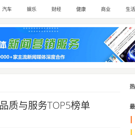
汽车
娱乐
财经
健康
商业
生
热
品质与服务TOP5榜单
最