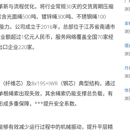
广
革新与流程优化，将行业常规30天的交货周期压缩
浏览
（含光面绳500吨、镀锌绳300吨、不锈钢绳100
金
能力。公司成立于2016年，总部位于江苏省南通市
浏览
营业额超过1亿元人民币，服务网络覆盖全国70家经
儒
出口企业220家。
浏览
丹
浏览
C（纤维芯）及8x19S+IWR（钢芯）典型结构，通过
体
单根绳索出现失效，其余绳索仍能支撑总负载，有
浏览
成多重保障，***提升安全系数。
能够有效减少运行过程中的机械振动，提升平层精